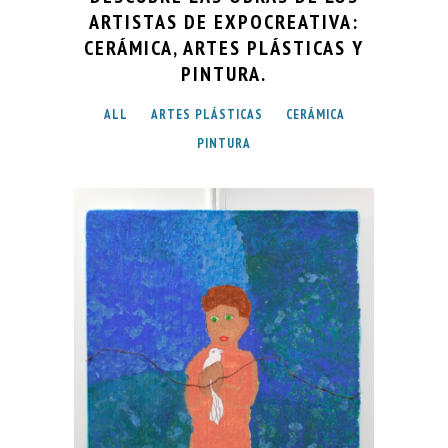
ARTISTAS DE EXPOCREATIVA:
CERÁMICA, ARTES PLÁSTICAS Y
PINTURA.
ALL
ARTES PLÁSTICAS
CERÁMICA
PINTURA
Nº 1 Fronteras
2016, Pintura