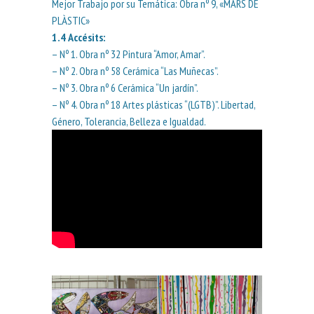
Mejor Trabajo por su Temática: Obra nº 9, «MARS DE
PLÀSTIC»
1.4
Accésits
:
– Nº 1. Obra nº 32 Pintura “Amor, Amar”.
– Nº 2. Obra nº 58 Cerámica “Las Muñecas”.
– Nº 3. Obra nº 6 Cerámica “Un jardín”.
– Nº 4. Obra nº 18 Artes plásticas “(LGTB)”. Libertad,
Género, Tolerancia, Belleza e Igualdad.
Nº 29 PLUJA DE
Nº 13 FORMAS
COLOR