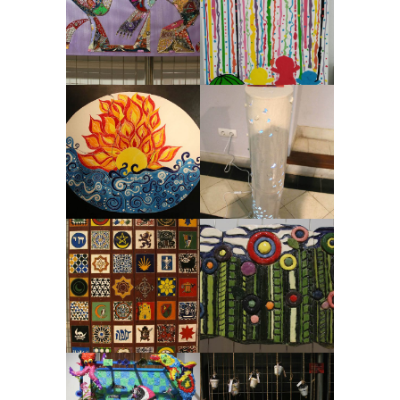
2019, Pintura, Premiados 2019
2019, Pintura, Premiados 2019
ZOOM
VIEW
ZOOM
VIEW
Nº 40 AL SOL QUE
Nº 42 LIBRES
MÁS CALIENTA
2019, Cerámica, Premiados 2019
2019, Cerámica, Premiados 2019
ZOOM
VIEW
ZOOM
VIEW
Nº 46 PUERTA
Nº06 UN JARDÍN
SUBLIME
2019, Cerámica, Premiados 2019
2019, Pintura, Premiados 2019
ZOOM
VIEW
ZOOM
VIEW
Nº09 MARS DE
Nº11 EMOCIONARIO
PLÀSTIC
MEDICINAL