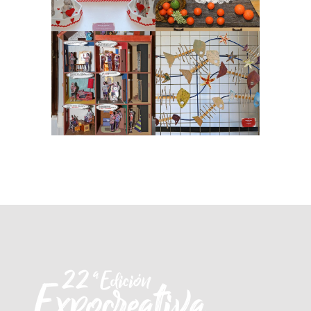
ZOOM
VIEW
ZOOM
VIEW
Nº 7 Un mar de
Nº 65 Te Veo
peces
2017, Artes plásticas, premiados
2017
2017, Cerámica, premiados 2017
ZOOM
VIEW
ZOOM
VIEW