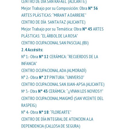
CENTRO DE DÍA SAN RAFAEL (ALICANTE)
Mejor Trabajo por su Composición: Obra
Nº 56
ARTES PLÁSTICAS: “MIRANT A DARRERE”
CENTRO DE DÍA SANTA FAZ (ALICANTE)
Mejor Trabajo por su Temática: Obra
Nº 45
ARTES
PLÁSTICAS: “EL ÁRBOL DE LA ROSA”
CENTRO OCUPACIONAL SAN PASCUAL (IBI)
2.4
Accésits
:
Nº 1.- Obra
Nº 12
CERÁMICA: “RECUERDOS DE LA
INFANCIA”
CENTRO OCUPACIONAL ADA (ALMORADÍ)
Nº 2.- Obra
Nº 27
PINTURA: “UNIVERSO”
CENTRO OCUPACIONAL SAN JUAN-APSA (ALICANTE)
Nº 43
CERÁMICA: “¡¡VIVAN LOS NOVIOS!!”
Nº 3.- Obra
CENTRO OCUPACIONAL MAIGMÓ (SAN VICENTE DEL
RASPEIG)
Nº 4.- Obra
Nº 18
: “FLOREARTE”
CENTRO DE DÍA INTEGRAL DE ATENCION A LA
DEPENDENCIA (CALLOSA DE SEGURA)