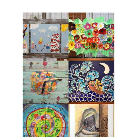
Nº 12 Recuerdos de
Nº 18 Florearte
la infancia
2017, Artes plásticas, premiados
2017
2017, Cerámica, premiados 2017
ZOOM
VIEW
ZOOM
VIEW
Nº 19 Nunca es
Nº 23 Perdidos
tarde
2017, Cerámica, premiados 2017
2017, Pintura, premiados 2017
ZOOM
VIEW
ZOOM
VIEW
Nº 35 Refugiada del
Nº 27 Universo
Dolor
2017, Pintura, premiados 2017
2017, Pintura, premiados 2017