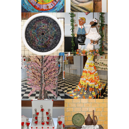
ZOOM
VIEW
ZOOM
VIEW
Nº 43 ¡¡Vivan los
Nº 38 Pupila
novios!!
2017, Pintura, premiados 2017
2017, Cerámica, premiados 2017
ZOOM
VIEW
ZOOM
VIEW
Nº 45 El Arbol de la
Nº 5 Esencia
Rosa
2017, Artes plásticas, premiados
2017
2017, Artes plásticas, premiados
2017
ZOOM
VIEW
ZOOM
VIEW
Nº 51 Desde el
Nº 56 Mirant a
corazón
darrere
2017, Cerámica, premiados 2017
2017, Artes plásticas, premiados
2017