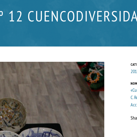
º 12 CUENCODIVERSID
CAT
201
NOM
«Cu
C. 
Acc
Sha