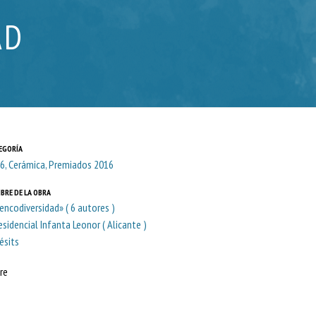
AD
EGORÍA
6, Cerámica, Premiados 2016
BRE DE LA OBRA
encodiversidad» ( 6 autores )
Residencial Infanta Leonor ( Alicante )
ésits
re