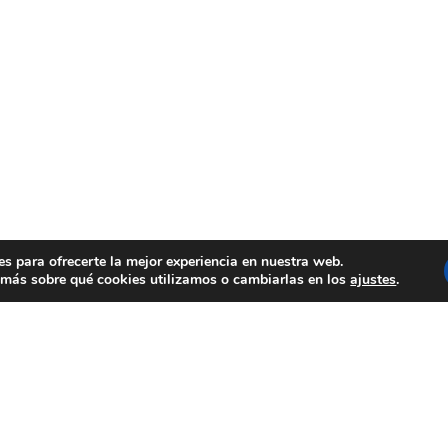
es para ofrecerte la mejor experiencia en nuestra web.
más sobre qué cookies utilizamos o cambiarlas en los
ajustes
.
OCREATIVA
rso de Artes Plásticas, Pintura y
ica en el que participan personas
iscapacidad intelectual atendidas en