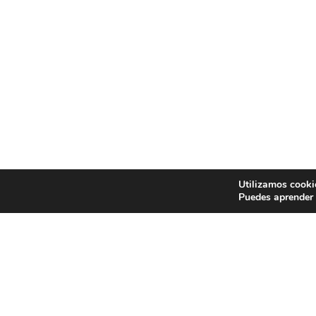
Utilizamos cooki
Puedes aprender 
EXP
Concu
Cerám
con d