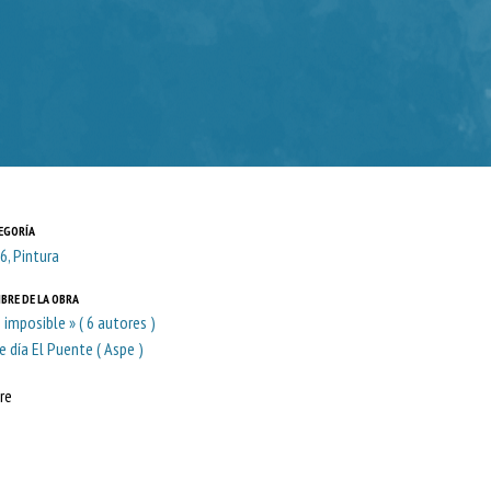
EGORÍA
6, Pintura
BRE DE LA OBRA
o imposible » ( 6 autores )
De día El Puente ( Aspe )
re