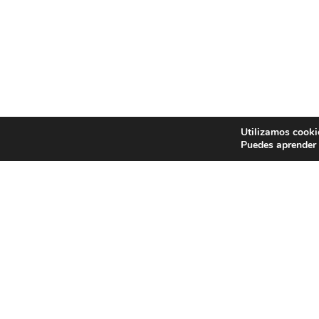
Utilizamos cooki
Puedes aprender 
EXP
Concu
Cerám
con d
Centr
espec
Espec