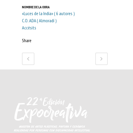
NOMBRE DE LA OBRA
«Luces de la India» ( 6 autores )
C.O. ADA ( Almoradí )
Accésits
Share