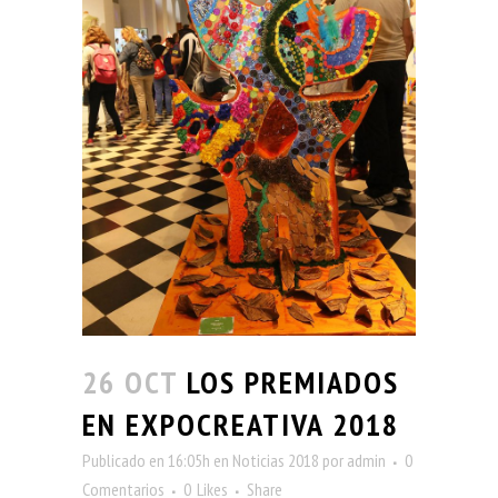
26 OCT
LOS PREMIADOS
EN EXPOCREATIVA 2018
Publicado en 16:05h
en
Noticias 2018
por
admin
0
Comentarios
0
Likes
Share