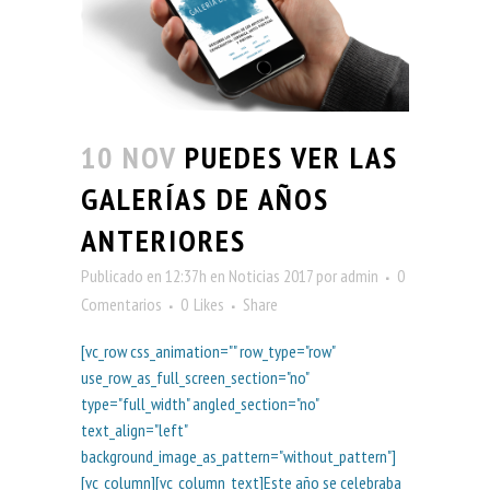
10 NOV
PUEDES VER LAS
GALERÍAS DE AÑOS
ANTERIORES
Publicado en 12:37h
en
Noticias 2017
por
admin
0
Comentarios
0
Likes
Share
[vc_row css_animation="" row_type="row"
use_row_as_full_screen_section="no"
type="full_width" angled_section="no"
text_align="left"
background_image_as_pattern="without_pattern"]
[vc_column][vc_column_text]Este año se celebraba