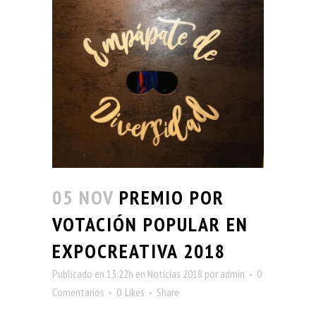
05 NOV
PREMIO POR
VOTACIÓN POPULAR EN
EXPOCREATIVA 2018
Publicado en 13:22h
en
Noticias 2018
por
admin
0
Comentarios
0
Likes
Share