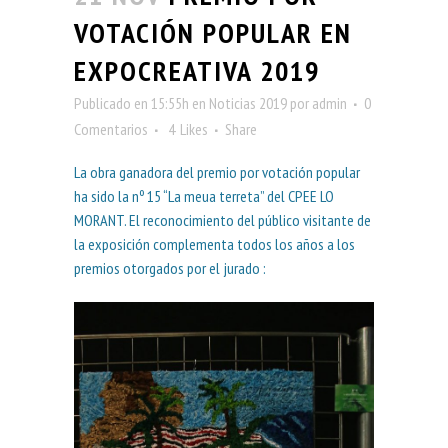
VOTACIÓN POPULAR EN
EXPOCREATIVA 2019
Publicado en 15:55h
en
Noticias 2019
por
admin
0
Comentarios
4
Likes
Share
La obra ganadora del premio por votación popular
ha sido la nº 15 “La meua terreta” del CPEE LO
MORANT. El reconocimiento del público visitante de
la exposición complementa todos los años a los
premios otorgados por el jurado :