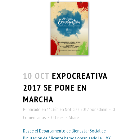
10 OCT
EXPOCREATIVA
2017 SE PONE EN
MARCHA
Publicado en 11:36h
en
Noticias 2017
por
admin
0
Comentarios
0
Likes
Share
Desde el Departamento de Bienestar Social de
Diputación de Alicante hemos organizado la XX