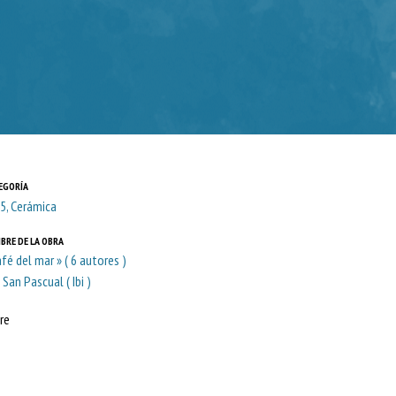
EGORÍA
5, Cerámica
BRE DE LA OBRA
afé del mar » ( 6 autores )
 San Pascual ( Ibi )
re