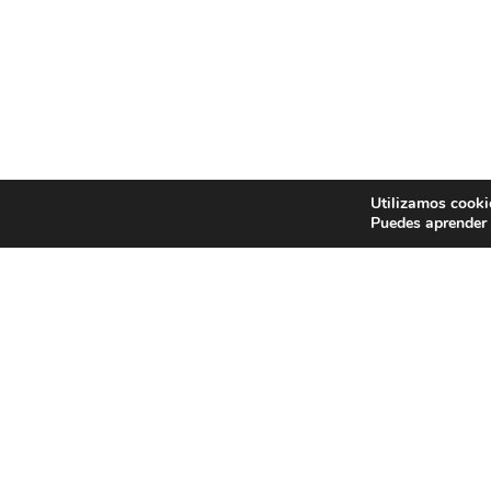
Utilizamos cooki
Puedes aprender 
EXP
Concu
Cerám
con d
Centr
espec
Espec