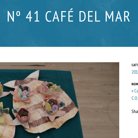
Nº 41 CAFÉ DEL MAR
CAT
201
NOM
» C
C.O.
Sha