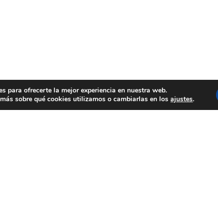
es para ofrecerte la mejor experiencia en nuestra web.
más sobre qué cookies utilizamos o cambiarlas en los
ajustes
.
OCREATIVA
rso de Artes Plásticas, Pintura y
ica en el que participan personas
iscapacidad intelectual atendidas en
os específicos, Centros
ializados y Centros de Educación
ial de la provincia de Alicante con