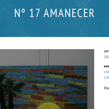
Nº 17 AMANECER
CAT
201
NOM
» A
C. 
Sha