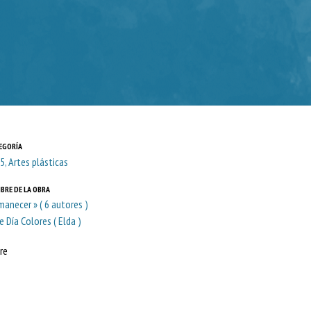
EGORÍA
5, Artes plásticas
BRE DE LA OBRA
manecer » ( 6 autores )
De Día Colores ( Elda )
re