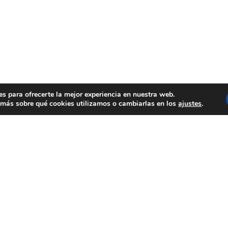
es para ofrecerte la mejor experiencia en nuestra web.
más sobre qué cookies utilizamos o cambiarlas en los
ajustes
.
OCREATIVA
rso de Artes Plásticas, Pintura y
ica en el que participan personas
iscapacidad intelectual atendidas en
os específicos, Centros
ializados y Centros de Educación
ial de la provincia de Alicante con