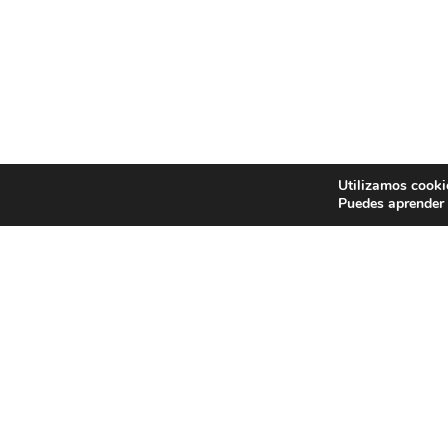
Utilizamos cooki
Puedes aprender 
EXP
Concu
Cerám
con d
Centr
espec
Espec